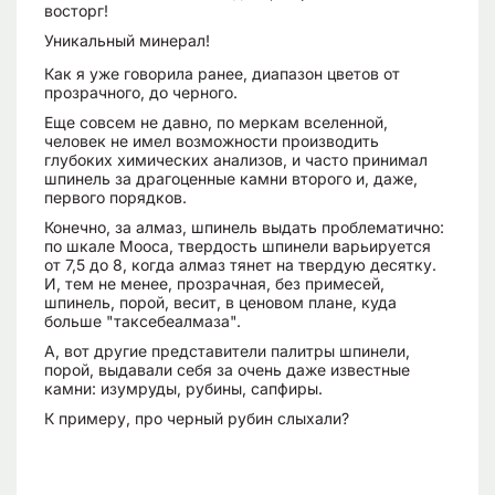
восторг!
Уникальный минерал!
Как я уже говорила ранее, диапазон цветов от
прозрачного, до черного.
Еще совсем не давно, по меркам вселенной,
человек не имел возможности производить
глубоких химических анализов, и часто принимал
шпинель за драгоценные камни второго и, даже,
первого порядков.
Конечно, за алмаз, шпинель выдать проблематично:
по шкале Мооса, твердость шпинели варьируется
от 7,5 до 8, когда алмаз тянет на твердую десятку.
И, тем не менее, прозрачная, без примесей,
шпинель, порой, весит, в ценовом плане, куда
больше "таксебеалмаза".
А, вот другие представители палитры шпинели,
порой, выдавали себя за очень даже известные
камни: изумруды, рубины, сапфиры.
К примеру, про черный рубин слыхали?