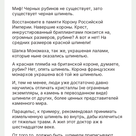
Миф! Черных рубинов не существует, зато
существует черная шпинель.
Восстановите в памяти Корону Российской
Империи. Навершие короны. Крест,
инкрустированный бриллиантами покоится на,
огромных размеров, рубине? А вот и нет! На
средних размеров красной шпинели!
Шапка Мономаха, так же, украшеная лалами,
которые ныне оказались шпинелью.
А красная плямба на британской короне, думаете,
рубин? Нет, опять шпинель. Корона французских
монархов украшена всё той же шпинелью.
И, тем не менее, люди уже достаточно давно
научились отличать кристаллы (не ограненые
экземпляры, а камень в первозданном виде)
шпинели от других, более ценных представителей
каменного мира.
Парацельс, к примеру, рекомендовал принимать
измельченную шпинель во внутрь, дабы излечиться
от тяжелых травм. А жил этот доктор аж в
шестнадцатом веке.
От того то, должно быть, шпинели приписывают